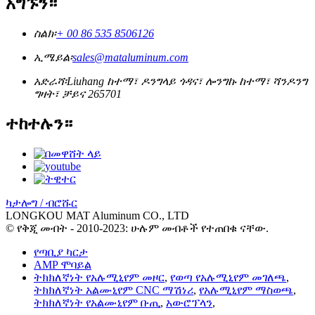
አግኙን።
ስልክ፡
+ 00 86 535 8506126
ኢሜይል፡
sales@mataluminum.com
አድራሻ፡
Liuhang ከተማ፣ ዶንግላይ ጎዳና፣ ሎንግኩ ከተማ፣ ሻንዶንግ
ግዛት፣ ቻይና 265701
ተከተሉን።
ካታሎግ / ብሮሹር
LONGKOU MAT Aluminum CO., LTD
© የቅጂ መብት - 2010-2023: ሁሉም መብቶች የተጠበቁ ናቸው.
የጣቢያ ካርታ
AMP ሞባይል
ትክክለኛነት የአሉሚኒየም መዞር
,
የወጣ የአሉሚኒየም መገለጫ
,
ትክክለኛነት አልሙኒየም CNC ማሽነሪ
,
የአሉሚኒየም ማስወጫ
,
ትክክለኛነት የአልሙኒየም ቡጢ
,
አውሮፕላን
,