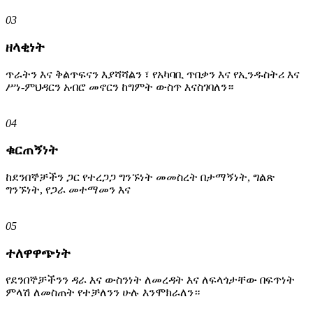
03
ዘላቂነት
ጥራትን እና ቅልጥፍናን እያሻሻልን ፣ የአካባቢ ጥበቃን እና የኢንዱስትሪ እና
ሥነ-ምህዳርን አብሮ መኖርን ከግምት ውስጥ እናስገባለን።
04
ቁርጠኝነት
ከደንበኞቻችን ጋር የተረጋጋ ግንኙነት መመስረት በታማኝነት, ግልጽ
ግንኙነት, የጋራ መተማመን እና
05
ተለዋዋጭነት
የደንበኞቻችንን ዳራ እና ውስንነት ለመረዳት እና ለፍላጎታቸው በፍጥነት
ምላሽ ለመስጠት የተቻለንን ሁሉ እንሞክራለን።