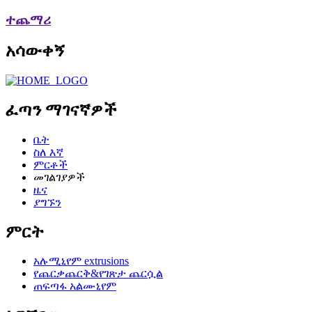
ተጨማሪ
አሳውቀኝ
ፈጣን ማገናኛዎች
ቤት
ስለ እኛ
ምርቶች
መገልገያዎች
ዜና
ያግኙን
ምርት
አሉሚኒየም extrusions
የጨርቃጨርቅ&የገጽታ ጨርሷል
ጠፍጣፋ አልሙኒየም