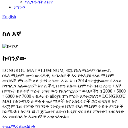
የኢንዱስትሪ ዜና
ያግኙን
English
ስለ እኛ
ኩባንያው
LONGKOU MAT ALUMINUM, ብጁ የአሉሚኒየም ባለሙያ,
በአሉሚኒየም ውጣ ውረዶች, ፋብሪካዎች እና የተለያዩ የአሉሚኒየም
ውህዶች ምርቶች ላይ ያተኮረ ነው. እ.ኤ.አ. በ 2014 የተቋቋመው ፣ እንደ
ኮንግሊን አልሙኒየም እና ኤችዲ ቡድን አልሙኒየም የትብብር አጋር ፣ እኛ
በዋናነት ከፍተኛ ጥራት ያላቸውን የአሉሚኒየም ውህዶችን በ 2000 ፣ 5000
፣ 6000 እና 7000 ተከታታይ alloys በማምረት እናቀርባለን። LONGKOU
MAT ከአንዳንድ ታዋቂ ተጠቃሚዎች እና አከፋፋዮች ጋር ወዳጃዊ እና
የረጅም ጊዜ የንግድ ግንኙነት ገንብቷል፣የእኛ የአሉሚኒየም ቅይጥ ምርቶች
ከአሜሪካ፣ ካናዳ፣ ዩኬ፣ ጀርመን፣ ደቡብ ኮሪያ፣ ኖርዌይ፣ ፖላንድ፣ ኔዘርላንድ
እና የመሳሰሉት ለደንበኞች አገልግለዋል።
ተጨማሪ ይመልከቱ