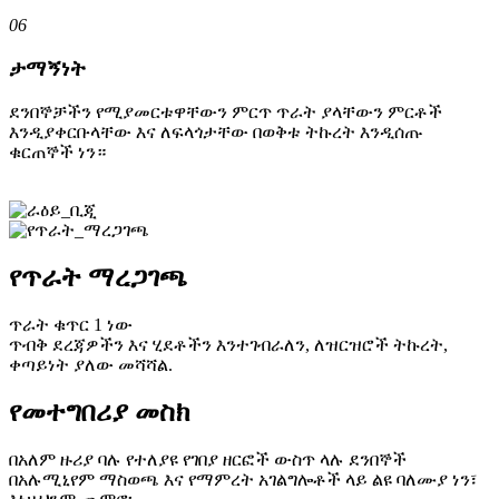
06
ታማኝነት
ደንበኞቻችን የሚያመርቱዋቸውን ምርጥ ጥራት ያላቸውን ምርቶች
እንዲያቀርቡላቸው እና ለፍላጎታቸው በወቅቱ ትኩረት እንዲሰጡ
ቁርጠኞች ነን።
የጥራት ማረጋገጫ
ጥራት ቁጥር 1 ነው
ጥብቅ ደረጃዎችን እና ሂደቶችን እንተገብራለን, ለዝርዝሮች ትኩረት,
ቀጣይነት ያለው መሻሻል.
የመተግበሪያ መስክ
በአለም ዙሪያ ባሉ የተለያዩ የገበያ ዘርፎች ውስጥ ላሉ ደንበኞች
በአሉሚኒየም ማስወጫ እና የማምረት አገልግሎቶች ላይ ልዩ ባለሙያ ነን፣