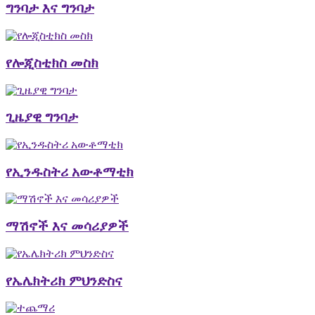
ግንባታ እና ግንባታ
የሎጂስቲክስ መስክ
ጊዜያዊ ግንባታ
የኢንዱስትሪ አውቶማቲክ
ማሽኖች እና መሳሪያዎች
የኤሌክትሪክ ምህንድስና