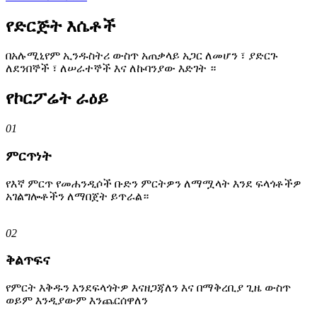
የድርጅት እሴቶች
በአሉሚኒየም ኢንዱስትሪ ውስጥ አጠቃላይ አጋር ለመሆን ፣ ያድርጉ
ለደንበኞች ፣ ለሠራተኞች እና ለኩባንያው እድገት ።
የኮርፖሬት ራዕይ
01
ምርጥነት
የእኛ ምርጥ የመሐንዲሶች ቡድን ምርትዎን ለማሟላት እንደ ፍላጎቶችዎ
አገልግሎቶችን ለማበጀት ይጥራል።
02
ቅልጥፍና
የምርት እቅዱን እንደፍላጎትዎ እናዘጋጃለን እና በማቅረቢያ ጊዜ ውስጥ
ወይም እንዲያውም እንጨርሰዋለን