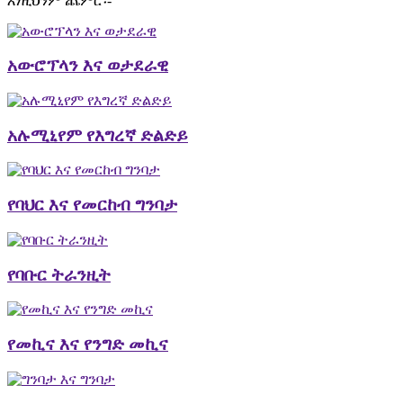
እነዚህንም ጨምሮ፡-
አውሮፕላን እና ወታደራዊ
አሉሚኒየም የእግረኛ ድልድይ
የባህር እና የመርከብ ግንባታ
የባቡር ትራንዚት
የመኪና እና የንግድ መኪና