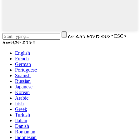
ለመፈለግ አስገባን ወይም ESCን
ለመዝጋት ይንኩ።
English
French
German
Portuguese
Spanish
Russian
Japanese
Korean
Arabic
Irish
Greek
Turkish
Italian
Danish
Romanian
Indonesian