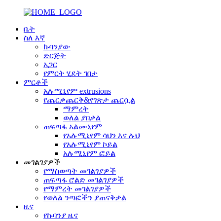
ቤት
ስለ እኛ
ኩባንያው
ድርጅት
አጋር
የምርት ሂደት ገበታ
ምርቶች
አሉሚኒየም extrusions
የጨርቃጨርቅ&የገጽታ ጨርሷል
ማምረት
ወለል ያበቃል
ጠፍጣፋ አልሙኒየም
የአሉሚኒየም ሳህን እና ሉህ
የአሉሚኒየም ኮይል
አሉሚኒየም ፎይል
መገልገያዎች
የማስወጣት መገልገያዎች
ጠፍጣፋ ሮልድ መገልገያዎች
የማምረት መገልገያዎች
የወለል ንጣፎችን ያጠናቅቃል
ዜና
የኩባንያ ዜና