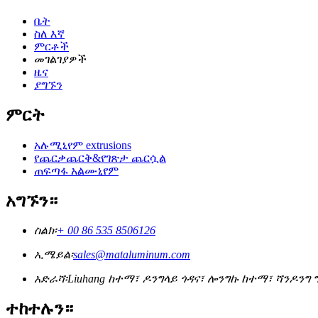
ቤት
ስለ እኛ
ምርቶች
መገልገያዎች
ዜና
ያግኙን
ምርት
አሉሚኒየም extrusions
የጨርቃጨርቅ&የገጽታ ጨርሷል
ጠፍጣፋ አልሙኒየም
አግኙን።
ስልክ፡
+ 00 86 535 8506126
ኢሜይል፡
sales@mataluminum.com
አድራሻ፡
Liuhang ከተማ፣ ዶንግላይ ጎዳና፣ ሎንግኩ ከተማ፣ ሻንዶንግ ግ
ተከተሉን።