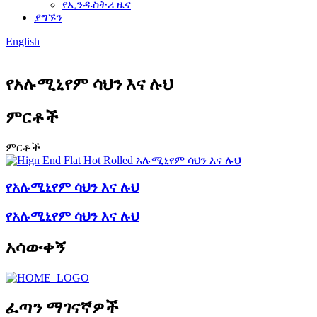
የኢንዱስትሪ ዜና
ያግኙን
English
የአሉሚኒየም ሳህን እና ሉህ
ምርቶች
ምርቶች
የአሉሚኒየም ሳህን እና ሉህ
የአሉሚኒየም ሳህን እና ሉህ
አሳውቀኝ
ፈጣን ማገናኛዎች