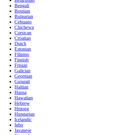
Belarusian
Bengali
Bosnian
Bulgarian
Cebuano
Chichewa
Corsican
Croatian
Dutch
Estonian
Filipino
Finnish
Frisian
Galician
Georgian
Gujarati
Haitian
Hausa
Hawaiian
Hebrew
Hmong
Hungarian
Icelandic
Igbo
Javanese