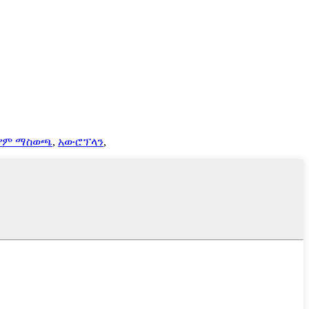
የም ማስወጫ
,
አውሮፕላን
,