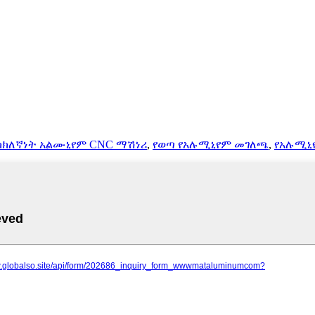
ክክለኛነት አልሙኒየም CNC ማሽነሪ
,
የወጣ የአሉሚኒየም መገለጫ
,
የአሉሚኒ