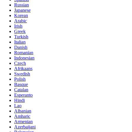
Russian
Japanese
Korean
Arabic
Irish
Greek
Turkish
Italian
Danish
Romanian
Indonesian
Czech
Afrikaans
Swedish
Polish
Basque
Catalan
Esperanto
Hindi
Lao
Albanian
Amharic
Armenian
Azerbaijani