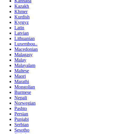
Kannada
Kazakh
Khmer
Kurdish
Kyrgyz
Latin
Latvian
Lithuanian
Luxembou..
Macedonian
Malagasy
Malay
Malayalam
Maltese
Maori
Marathi
Mongolian
Burmese
Nepali
Norwegian
Pashto
Persian
Punjabi
Serbian
Sesotho