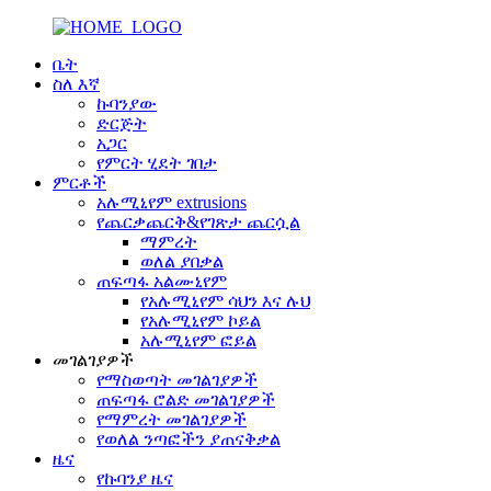
ቤት
ስለ እኛ
ኩባንያው
ድርጅት
አጋር
የምርት ሂደት ገበታ
ምርቶች
አሉሚኒየም extrusions
የጨርቃጨርቅ&የገጽታ ጨርሷል
ማምረት
ወለል ያበቃል
ጠፍጣፋ አልሙኒየም
የአሉሚኒየም ሳህን እና ሉህ
የአሉሚኒየም ኮይል
አሉሚኒየም ፎይል
መገልገያዎች
የማስወጣት መገልገያዎች
ጠፍጣፋ ሮልድ መገልገያዎች
የማምረት መገልገያዎች
የወለል ንጣፎችን ያጠናቅቃል
ዜና
የኩባንያ ዜና