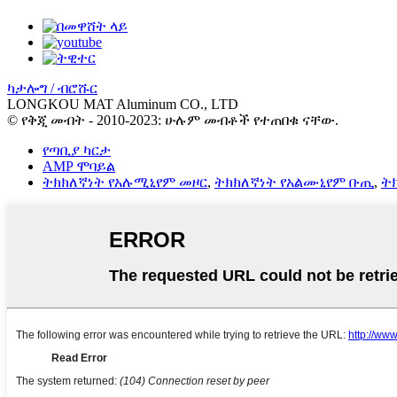
ካታሎግ / ብሮሹር
LONGKOU MAT Aluminum CO., LTD
© የቅጂ መብት - 2010-2023: ሁሉም መብቶች የተጠበቁ ናቸው.
የጣቢያ ካርታ
AMP ሞባይል
ትክክለኛነት የአሉሚኒየም መዞር
,
ትክክለኛነት የአልሙኒየም ቡጢ
,
ት