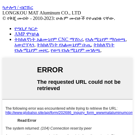
ካታሎግ / ብሮሹር
LONGKOU MAT Aluminum CO., LTD
© የቅጂ መብት - 2010-2023: ሁሉም መብቶች የተጠበቁ ናቸው.
የጣቢያ ካርታ
AMP ሞባይል
ትክክለኛነት አልሙኒየም CNC ማሽነሪ
,
የአሉሚኒየም ማስወጫ
,
አውሮፕላን
,
ትክክለኛነት የአልሙኒየም ቡጢ
,
ትክክለኛነት
የአሉሚኒየም መዞር
,
የወጣ የአሉሚኒየም መገለጫ
,