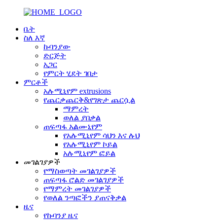
ቤት
ስለ እኛ
ኩባንያው
ድርጅት
አጋር
የምርት ሂደት ገበታ
ምርቶች
አሉሚኒየም extrusions
የጨርቃጨርቅ&የገጽታ ጨርሷል
ማምረት
ወለል ያበቃል
ጠፍጣፋ አልሙኒየም
የአሉሚኒየም ሳህን እና ሉህ
የአሉሚኒየም ኮይል
አሉሚኒየም ፎይል
መገልገያዎች
የማስወጣት መገልገያዎች
ጠፍጣፋ ሮልድ መገልገያዎች
የማምረት መገልገያዎች
የወለል ንጣፎችን ያጠናቅቃል
ዜና
የኩባንያ ዜና