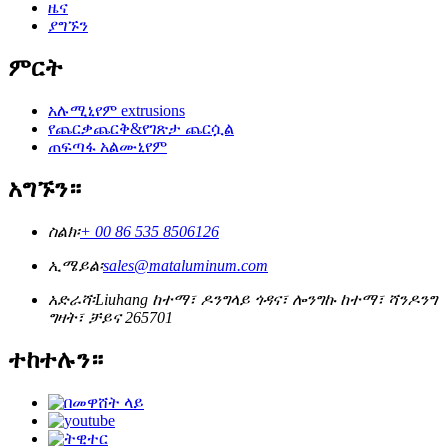
ዜና
ያግኙን
ምርት
አሉሚኒየም extrusions
የጨርቃጨርቅ&የገጽታ ጨርሷል
ጠፍጣፋ አልሙኒየም
አግኙን።
ስልክ፡
+ 00 86 535 8506126
ኢሜይል፡
sales@mataluminum.com
አድራሻ፡
Liuhang ከተማ፣ ዶንግላይ ጎዳና፣ ሎንግኩ ከተማ፣ ሻንዶንግ
ግዛት፣ ቻይና 265701
ተከተሉን።