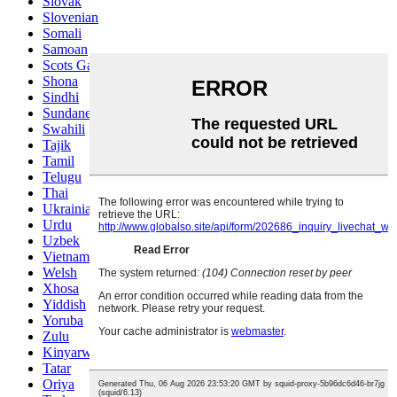
Slovak
Slovenian
Somali
Samoan
Scots Gaelic
Shona
Sindhi
Sundanese
Swahili
Tajik
Tamil
Telugu
Thai
Ukrainian
Urdu
Uzbek
Vietnamese
Welsh
Xhosa
Yiddish
Yoruba
Zulu
Kinyarwanda
Tatar
Oriya