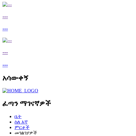
---
---
---
---
አሳውቀኝ
ፈጣን ማገናኛዎች
ቤት
ስለ እኛ
ምርቶች
መገልገያዎች