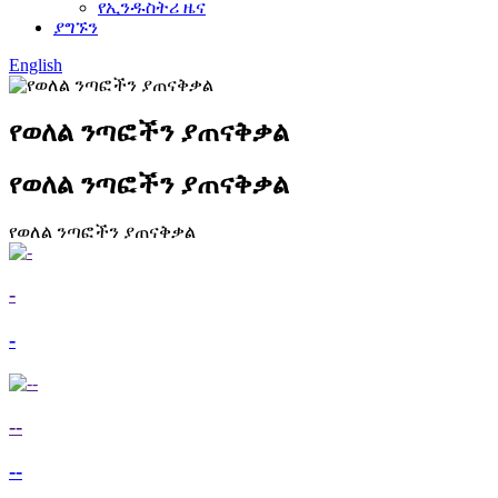
የኢንዱስትሪ ዜና
ያግኙን
English
የወለል ንጣፎችን ያጠናቅቃል
የወለል ንጣፎችን ያጠናቅቃል
የወለል ንጣፎችን ያጠናቅቃል
-
-
--
--