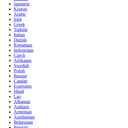
Japanese
Korean
Arabic
Irish
Greek
Turkish
Italian
Danish
Romanian
Indonesian
Czech
Afrikaans
Swedish
Polish
Basque
Catalan
Esperanto
Hindi
Lao
Albanian
Amharic
Armenian
Azerbaijani
Belarusian
Bengali